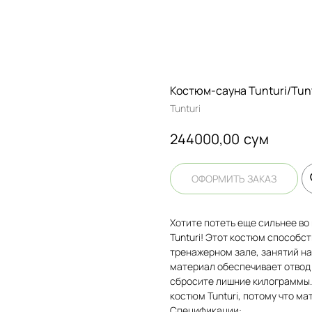
Костюм-сауна Tunturi/Tunt
Tunturi
сум
244000,00
ОФОРМИТЬ ЗАКАЗ
Хотите потеть еще сильнее во
Tunturi! Этот костюм способс
тренажерном зале, занятий на 
материал обеспечивает отвод в
сбросите лишние килограммы.
костюм Tunturi, потому что ма
Спецификации: