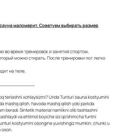
сауна маломерит. Советуем выбирать размер
ю во время тренировок и занятий спортом.
оторый можно стирать. После тренировки пот легко
дит на теле.
_____________
oq terlashni xohlaysizmi? Unda Tunturi sauna kostyumini
da mashq qilish, havoda mashq qilish yoki parkda
 beradi. Sintetik material namlikni olib tashlashni
b tashlaydi va ehtimol boyicha siz qo'shimcha funtni
Tunturi kostyumini osongina yuvishingiz mumkin, chunki u
h oson.