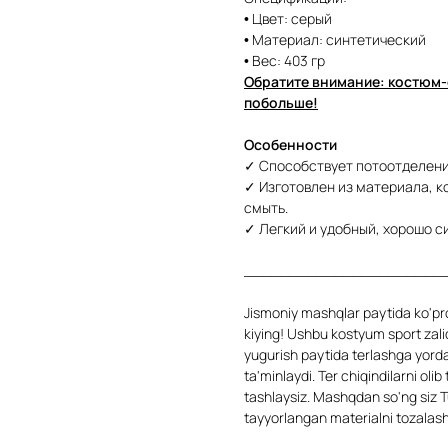
• Цвет: серый
• Материал: синтетический
• Вес: 403 гр
Обратите внимание: костюм-
побольше!
Особенности
✓ Способствует потоотделени
✓ Изготовлен из материала, к
смыть.
✓ Легкий и удобный, хорошо си
______________________
Jismoniy mashqlar paytida ko'pr
kiying! Ushbu kostyum sport zali
yugurish paytida terlashga yordam
ta'minlaydi. Ter chiqindilarni oli
tashlaysiz. Mashqdan so'ng siz 
tayyorlangan materialni tozalas