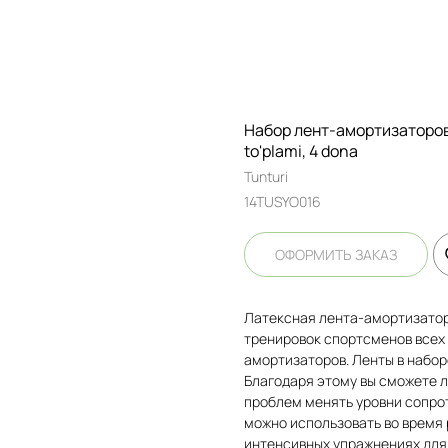
Набор лент-амортизаторов T
to'plami, 4 dona
Tunturi
14TUSYO016
ОФОРМИТЬ ЗАКАЗ
Латексная лента-амортизатор
тренировок спортсменов всех у
амортизаторов. Ленты в набор
Благодаря этому вы сможете л
проблем менять уровни сопро
можно использовать во время 
интенсивных упражнениях для