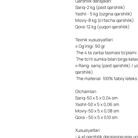
Qarshilik darajalari:
Sariq-2 kg (past qarshilik)
Yashil - 5 kg (ozgina qarshilik)
Moviy-8 kg (o'rtacha qarshilik)
Qora-12 kg (yuqori qarshilik)
Texnik xususiyatlari
○ Og'irligi: 90 gr
The 4 ta zarba tasmasi to'plami
The to'rli sumka bilan birga kelad
○ Rang: sariq (past qarshilik) / yas
qarshilik)
The material: 100% tabiiy lateks
Olchamlari:
Sariq-50 x 5 x 0,04 sm
Yashil-50 x 5 x 0,06 sm
Moviy-50 x 5 x 0,08 sm
Qora - 50 x 5 x 0,10 sm
Xususiyatlari
- 4 xil qarshilik darajasiga ega u