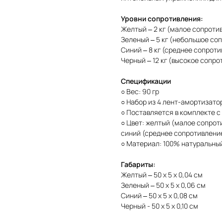
Уровни сопротивления:
Желтый – 2 кг (малое сопроти
Зеленый – 5 кг (небольшое со
Синий – 8 кг (среднее сопрот
Черный – 12 кг (высокое сопро
Спецификации
○ Вес: 90 гр
○ Набор из 4 лент-амортизато
○ Поставляется в комплекте с 
○ Цвет: желтый (малое сопрот
синий (среднее сопротивление
○ Материал: 100% натуральны
Габариты:
Желтый – 50 х 5 х 0,04 см
Зеленый – 50 х 5 х 0,06 см
Синий – 50 х 5 х 0,08 см
Черный - 50 х 5 х 0,10 см