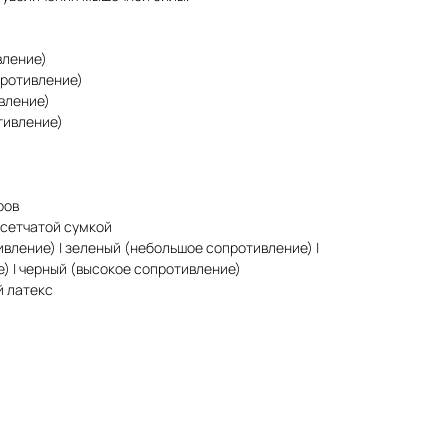
вление)
противление)
ивление)
тивление)
ров
сетчатой ​​сумкой
ивление) | зеленый (небольшое сопротивление) |
) | черный (высокое сопротивление)
й латекс