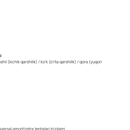
i
hil (kichik qarshilik) / ko'k (o'rta qarshilik) / qora (yuqori
niversal amortizator lentalari to'plami