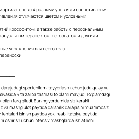
амортизаторов с 4 разными уровнями сопротивления
отивления отличаются цветом и условными
ятий кроссфитом, а также работы с персональным
мануальным терапевтом, остеопатом и другими
ные упражнения для всего тела
я переноски
______
 darajadagi sportchilarni tayyorlash uchun juda qulay va
ktsiyasida 4 ta zarba tasmasi to'plami mavjud. To'plamdagi
si bilan farq qiladi. Buning yordamida siz kerakli
giz va mashg'ulot paytida qarshilik darajasini muammosiz
entalari isinish paytida yoki reabilitatsiya paytida,
 oshirish uchun intensiv mashqlarda ishlatilishi