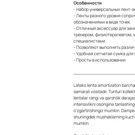
Особенности
- Набор универсальных лент-
- Ленты разного уровня сопр
обозначениями в виде точек
- Отличный аксессуар для зан
тренером, физиотерапевтом, 
специалистами
- Позволяют выполнять различ
- Удобная сетчатая ​​сумка дл
- Просты в использовании
______________________
Lateks lenta amortizatori barcha
samarali vositadir. Tunturi kolle
lentalar rangi va qarshilik daraja
intensivlikni osongina tanlashin
o'zgartirishingiz mumkin. Damper l
shuningdek mushaklarning kuchini
mumkin.