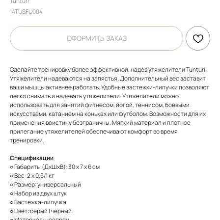
Tunturi
14TUSFU004
ОФОРМИТЬ ЗАКАЗ
Сделайте тренировку более эффективной, надев утяжелители Tunturi!
Утяжелители надеваются на запястья. Дополнительный вес заставит
ваши мышцы активнее работать. Удобные застежки-липучки позволяют
легко снимать и надевать утяжелители. Утяжелители можно
использовать для занятий фитнесом, йогой, теннисом, боевыми
искусствами, катанием на коньках или футболом. Возможности для их
применения воистину безграничны. Мягкий материал и плотное
прилегание утяжелителей обеспечивают комфорт во время
тренировки.
Спецификации
○ Габариты (ДхШхВ): 30 x 7 x 6 см
○ Вес: 2 x 0,5/1 кг
○ Размер: универсальный
○ Набор из двух штук
○ Застежка-липучка
○ Цвет: серый | черный
○ Материал: неопрен