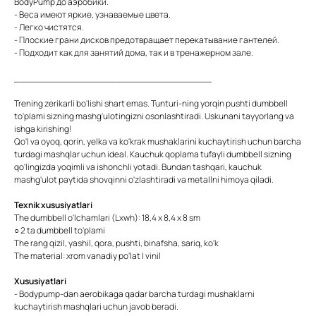
BodyPump до аэробики.
- Веса имеют яркие, узнаваемые цвета.
- Легко чистятся.
- Плоские грани дисков предотвращает перекатывание гантелей.
- Подходит как для занятий дома, так и в тренажерном зале.
___________________________________
Trening zerikarli bo'lishi shart emas. Tunturi-ning yorqin pushti dumbbell
to'plami sizning mashg'ulotingizni osonlashtiradi. Uskunani tayyorlang va
ishga kirishing!
Qo'l va oyoq, qorin, yelka va ko'krak mushaklarini kuchaytirish uchun barcha
turdagi mashqlar uchun ideal. Kauchuk qoplama tufayli dumbbell sizning
qo'lingizda yoqimli va ishonchli yotadi. Bundan tashqari, kauchuk
mashg'ulot paytida shovqinni o'zlashtiradi va metallni himoya qiladi.
Texnik xususiyatlari
The dumbbell o'lchamlari (Lxwh): 18,4 x 8,4 x 8 sm
○ 2 ta dumbbell to'plami
The rang qizil, yashil, qora, pushti, binafsha, sariq, ko'k
The material: xrom vanadiy po'lat | vinil
Xususiyatlari
- Bodypump-dan aerobikaga qadar barcha turdagi mushaklarni
kuchaytirish mashqlari uchun javob beradi.