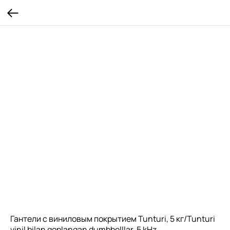
Гантели с виниловым покрытием Tunturi, 5 кг/Tunturi
vinil bilan qoplangan dumbbelllar, 5 kHz