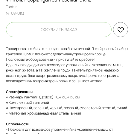
Tunturi
14TUSFU113
ОФОРМИТЬ ЗАКАЗ
Тренировка не обязательно должна быть скучной. Яркий розовый набор
гантелей Tunturi поможет сделать вашу тренировку проще.
Подготовьте оборудование и приступайте к работе!
Идеально подходит для всех видов упражнений на укрепление мышц
рук и ног, живота, а также плеч и груди. Гантель приятно и надежно
лежит в руке благодаря резиновому покрытию. Кроме того, резина
поглощает шум во время тренировки и защищает металл.
Спецификации
○ Размеры гантели (ДхШхВ): 18,4 x 8,4 x 8 см
○ Комплект из 2 гантелей
○ Цвет красный, зеленый, черный, розовый, фиолетовый, желтый, синий
○ Материал: хромованадиевая сталь | винил
Особенности
- Подходят для всех видов упражнений на укрепление мышц, от