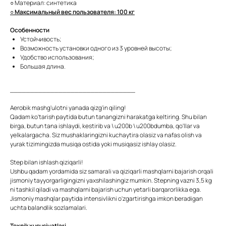
○ Материал: синтетика
○ Максимальный вес пользователя: 100 кг
Особенности
Устойчивость;
Возможность установки одного из 3 уровней высоты;
Удобство использования;
Большая длина.
_______________________________
Aerobik mashg'ulotni yanada qizg'in qiling!
Qadam ko'tarish paytida butun tanangizni harakatga keltiring. Shu bilan
birga, butun tana ishlaydi, kestirib va \ u200b \ u200bdumba, qo'llar va
yelkalargacha. Siz mushaklaringizni kuchaytira olasiz va nafas olish va
yurak tizimingizda musiqa ostida yoki musiqasiz ishlay olasiz.
Step bilan ishlash qiziqarli!
Ushbu qadam yordamida siz samarali va qiziqarli mashqlarni bajarish orqali
jismoniy tayyorgarligingizni yaxshilashingiz mumkin. Stepning vazni 3,5 kg
ni tashkil qiladi va mashqlarni bajarish uchun yetarli barqarorlikka ega.
Jismoniy mashqlar paytida intensivlikni o'zgartirishga imkon beradigan
uchta balandlik sozlamalari.
Texnik xususiyatlari