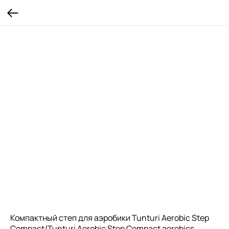
Компактный степ для аэробики Tunturi Aerobic Step
Compact/Tunturi Aerobic Step Compact aerobics