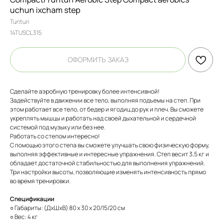
uchun ixcham step
Tunturi
14TUSCL315
ОФОРМИТЬ ЗАКАЗ
Сделайте аэробную тренировку более интенсивной!
Задействуйте в движении все тело, выполняя подъемы на степ. При
этом работает все тело, от бедер и ягодиц до рук и плеч. Вы сможете
укреплять мышцы и работать над своей дыхательной и сердечной
системой под музыку или без нее.
Работать со степом интересно!
С помощью этого степа вы сможете улучшать свою физическую форму,
выполняя эффективные и интересные упражнения. Степ весит 3,5 кг и
обладает достаточной стабильностью для выполнения упражнений.
Три настройки высоты, позволяющие изменять интенсивность прямо
во время тренировки.
Спецификации
○ Габариты: (ДxШхВ) 80 х 30 х 20/15/20 см
○ Вес: 4 кг