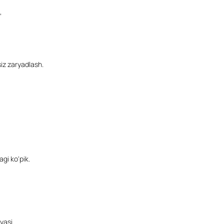
,
iz zaryadlash.
gi ko'pik.
yasi.