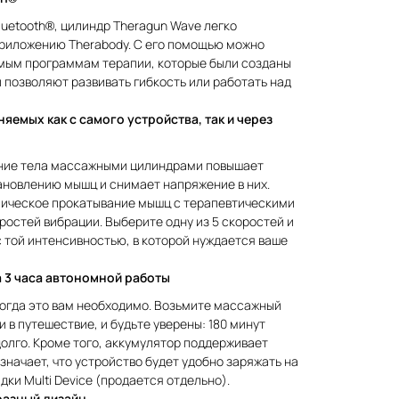
uetooth®, цилиндр Theragun Wave легко
риложению Therabody. С его помощью можно
емым программам терапии, которые были созданы
позволяют развивать гибкость или работать над
яемых как с самого устройства, так и через
ание тела массажными цилиндрами повышает
ановлению мышц и снимает напряжение в них.
ическое прокатывание мышц с терапевтическими
остей вибрации. Выберите одну из 5 скоростей и
 той интенсивностью, в которой нуждается ваше
 3 часа автономной работы
когда это вам необходимо. Возьмите массажный
 в путешествие, и будьте уверены: 180 минут
олго. Кроме того, аккумулятор поддерживает
значает, что устройство будет удобно заряжать на
ки Multi Device (продается отдельно).
азный дизайн