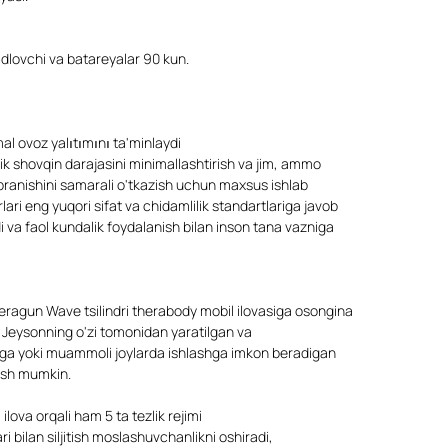
yadlovchi va batareyalar 90 kun.
mal ovoz yalıtımını ta'minlaydi
pik shovqin darajasini minimallashtirish va jim, ammo
branishini samarali o'tkazish uchun maxsus ishlab
lari eng yuqori sifat va chidamlilik standartlariga javob
i va faol kundalik foydalanish bilan inson tana vazniga
heragun Wave tsilindri therabody mobil ilovasiga osongina
 Jeysonning o'zi tomonidan yaratilgan va
shga yoki muammoli joylarda ishlashga imkon beradigan
rish mumkin.
lova orqali ham 5 ta tezlik rejimi
ri bilan siljitish moslashuvchanlikni oshiradi,