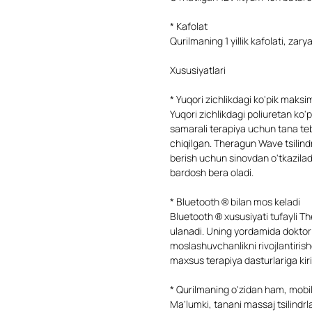
* Kafolat
Qurilmaning 1 yillik kafolati, zar
Xususiyatlari
* Yuqori zichlikdagi ko'pik maksi
Yuqori zichlikdagi poliuretan ko'
samarali terapiya uchun tana te
chiqilgan. Theragun Wave tsilindr
berish uchun sinovdan o'tkazilad
bardosh bera oladi.
* Bluetooth ® bilan mos keladi
Bluetooth ® xususiyati tufayli T
ulanadi. Uning yordamida doktor
moslashuvchanlikni rivojlantiri
maxsus terapiya dasturlariga ki
* Qurilmaning o'zidan ham, mobil i
Ma'lumki, tanani massaj tsilindrla