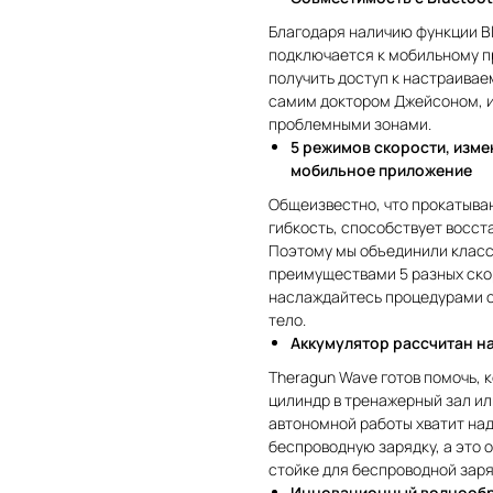
Благодаря наличию функции Bl
подключается к мобильному п
получить доступ к настраива
самим доктором Джейсоном, и 
проблемными зонами.
5 режимов скорости, измен
мобильное приложение
Общеизвестно, что прокатыв
гибкость, способствует восст
Поэтому мы объединили класс
преимуществами 5 разных скор
наслаждайтесь процедурами с
тело.
Аккумулятор рассчитан на
Theragun Wave готов помочь, 
цилиндр в тренажерный зал или
автономной работы хватит над
беспроводную зарядку, а это о
стойке для беспроводной заряд
Инновационный волнообр