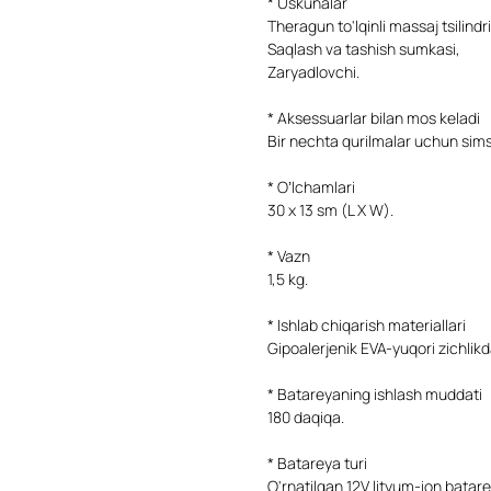
* Uskunalar
Theragun to'lqinli massaj tsilindri
Saqlash va tashish sumkasi,
Zaryadlovchi.
* Aksessuarlar bilan mos keladi
Bir nechta qurilmalar uchun sims
* O’lchamlari
30 x 13 sm (L X W).
* Vazn
1,5 kg.
* Ishlab chiqarish materiallari
Gipoalerjenik EVA-yuqori zichlikda
* Batareyaning ishlash muddati
180 daqiqa.
* Batareya turi
O'rnatilgan 12V lityum-ion batare