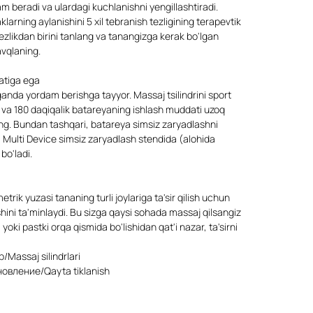
m beradi va ulardagi kuchlanishni yengillashtiradi.
arning aylanishini 5 xil tebranish tezligining terapevtik
a tezlikdan birini tanlang va tanangizga kerak bo'lgan
avqlaning.
atiga ega
nda yordam berishga tayyor. Massaj tsilindrini sport
g va 180 daqiqalik batareyaning ishlash muddati uzoq
ing. Bundan tashqari, batareya simsiz zaryadlashni
a Multi Device simsiz zaryadlash stendida (alohida
bo'ladi.
rik yuzasi tananing turli joylariga ta'sir qilish uchun
ishini ta'minlaydi. Bu sizga qaysi sohada massaj qilsangiz
ki pastki orqa qismida bo'lishidan qat'i nazar, ta'sirni
Massaj silindrlari
овление/Qayta tiklanish