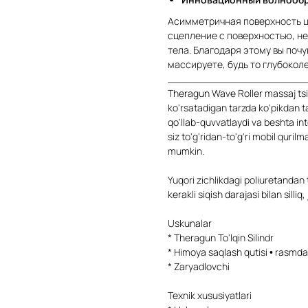
Асимметричная поверхность 
сцепление с поверхностью, не
тела. Благодаря этому вы поч
массируете, будь то глубокол
______________________
Theragun Wave Roller massaj tsil
ko'rsatadigan tarzda ko'pikdan 
qo'llab-quvvatlaydi va beshta int
siz to'g'ridan-to'g'ri mobil qurilm
mumkin.
Yuqori zichlikdagi poliuretandan
kerakli siqish darajasi bilan silli
Uskunalar
* Theragun To'lqin Silindr
* Himoya saqlash qutisi • rasmda
* Zaryadlovchi
Texnik xususiyatlari