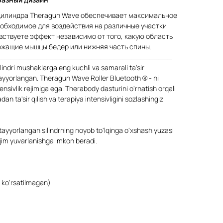
цилиндра Theragun Wave обеспечивает максимальное
обходимое для воздействия на различные участки
увствуете эффект независимо от того, какую область
ежащие мышцы бедер или нижняя часть спины.
_______________________________________
indri mushaklarga eng kuchli va samarali ta'sir
tayyorlangan. Theragun Wave Roller Bluetooth ® - ni
ensivlik rejimiga ega. Therabody dasturini o'rnatish orqali
adan ta'sir qilish va terapiya intensivligini sozlashingiz
 tayyorlangan silindrning noyob to'lqinga o'xshash yuzasi
q, jim yuvarlanishga imkon beradi.
 ko'rsatilmagan)