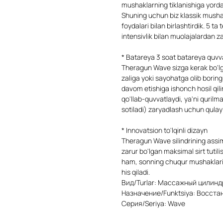
mushaklarning tiklanishiga yorda
Shuning uchun biz klassik mushakl
foydalari bilan birlashtirdik. 5 t
intensivlik bilan muolajalardan z
* Batareya 3 soat batareya quvv
Theragun Wave sizga kerak bo'lga
zaliga yoki sayohatga olib borin
davom etishiga ishonch hosil qil
qo'llab-quvvatlaydi, ya'ni qurilm
sotiladi) zaryadlash uchun qulay 
* Innovatsion to'lqinli dizayn
Theragun Wave silindrining assimet
zarur bo'lgan maksimal sirt tutil
ham, sonning chuqur mushaklari yo
his qiladi.
Вид/Turlar: Массажный цилиндр/
Назначение/Funktsiya: Восстан
Серия/Seriya: Wave