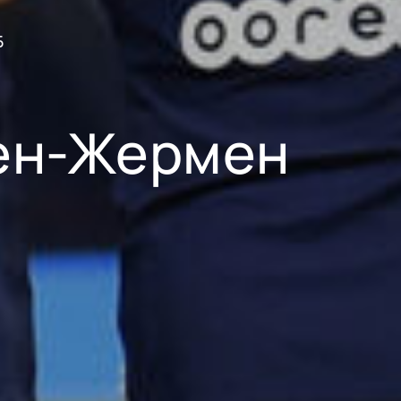
Б
Сен-Жермен