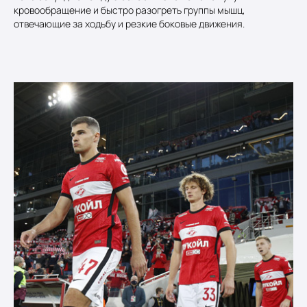
кровообращение и быстро разогреть группы мышц,
отвечающие за ходьбу и резкие боковые движения.