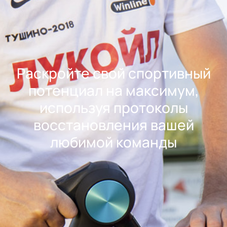
Раскройте свой спортивный
потенциал на максимум,
используя протоколы
восстановления вашей
любимой команды