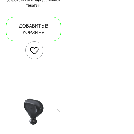
устройства для перкуссионной
терапии.
ДОБАВИТЬ В
КОРЗИНУ