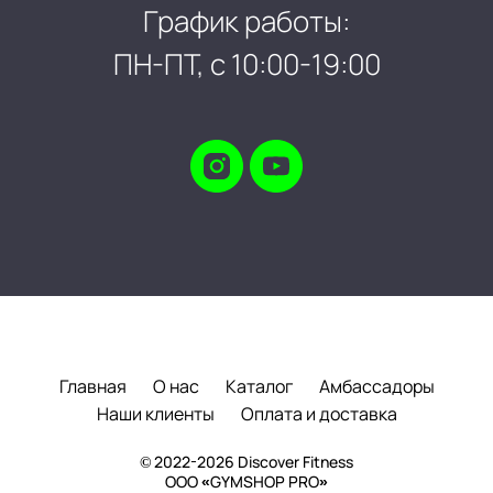
График работы:
ПН-ПТ, с 10:00-19:00
Главная
О нас
Каталог
Амбассадоры
Наши клиенты
Оплата и доставка
© 2022-2026 Discover Fitness
ООО «GYMSHOP PRO»