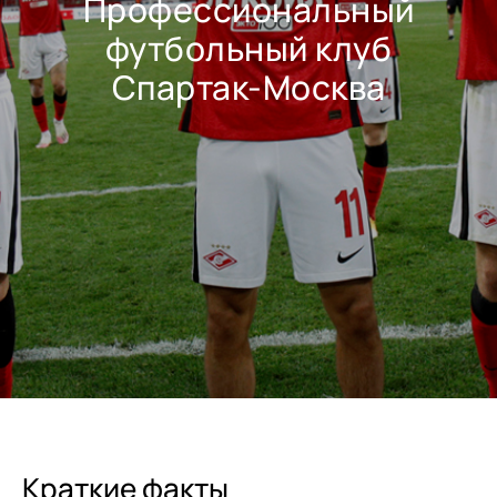
Профессиональный
футбольный клуб
Спартак-Москва
Краткие факты