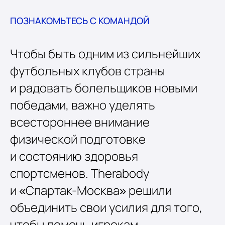
ПОЗНАКОМЬТЕСЬ С КОМАНДОЙ
Чтобы быть одним из сильнейших
футбольных клубов страны
и радовать болельщиков новыми
победами, важно уделять
всестороннее внимание
физической подготовке
и состоянию здоровья
спортсменов. Therabody
и «Спартак-Москва» решили
объединить свои усилия для того,
чтобы помочь игрокам