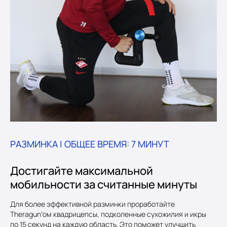
РАЗМИНКА | ОБЩЕЕ ВРЕМЯ: 7 МИНУТ
Достигайте максимальной
мобильности за считанные минуты
Для более эффективной разминки проработайте
Theragun’ом квадрицепсы, подколенные сухожилия и икры
по 15 секунд на каждую область. Это поможет улучшить