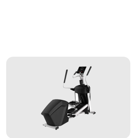
ические тренажеры
ы реалистично имитируют ходьбу
горизонтали и в гору в сочетании с
ием ударной нагрузки на суставы.