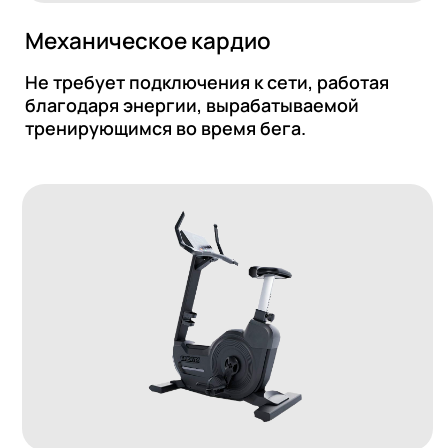
Велотренажеры
Бл
Тренировки на велотренажерах
Выв
Gravity укрепляют ноги и улучшают
све
работу сердечно-сосудистой
тра
системы.
ощу