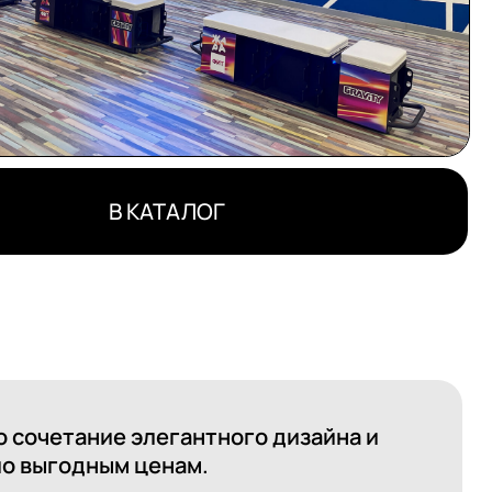
В КАТАЛОГ
е элегантного дизайна и
м ценам.
найдете все, что