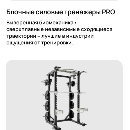
и стойки
стойки Gravity - это продуманное
очное пространство для
а популярных упражнений со
м весом.