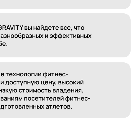
ных и эффективных
гии фитнес-
ю цену, высокий
мость владения,
сетителей фитнес-
ных атлетов.