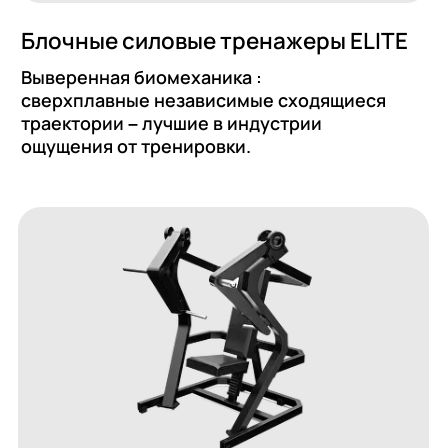
гружаемые дисками
Скамьи 
ависимая работа правой и левой
Скамьи и 
оятей позволяет выполнять упражнения
трениров
мя руками вместе, выравнивая силу
множеств
вой и левой сторон тела.
свободны