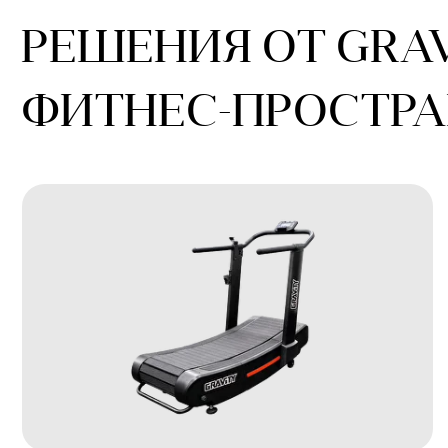
Механическое кардио
Бе
Не требует подключения к сети, работая
Бег
благодаря энергии, вырабатываемой
себ
тренирующимся во время бега.
и д