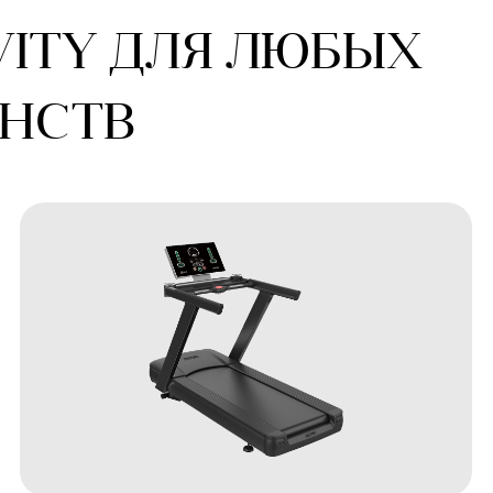
говые дорожки
Эллипт
овые дорожки Gravity объединяют в
Тренажер
е простоту, удобство использования
и бег по 
емократичную цену.
отсутств