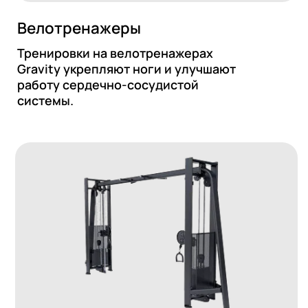
Кабельные тренажеры
На
Это надежное профессиональное
Нез
оборудование, рассчитанное на
рук
многие годы эксплуатации в фитнес-
дву
центрах большой проходимости.
пра