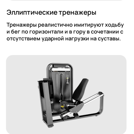
е силовые тренажеры PRO
ая биомеханика :
вные независимые сходящиеся
ии – лучшие в индустрии
 от тренировки.