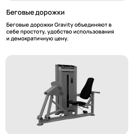
очные силовые тренажеры ELITE
Блочны
еренная биомеханика :
Выверенн
рхплавные независимые сходящиеся
сверхпла
ектории – лучшие в индустрии
траектор
щения от тренировки.
ощущения