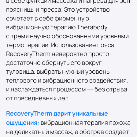
в себе функции массажа и нагрева для зон
поясницы и пресса. Это устройство
сочетает в себе фирменную
вибрационную терапию Therabody
с тремя научно обоснованными уровнями
термотерапии. Использование пояса
RecoveryTherm невероятно просто:
достаточно обернуть его вокруг
туловища, выбрать нужный уровень
теплового и вибрационного воздействия,
и наслаждаться процессом — без отрыва
от повседневных дел.
RecoveryTherm дарит уникальные
ощущения:
вибрационная терапия похожа
на деликатный массаж, а обогрев создает