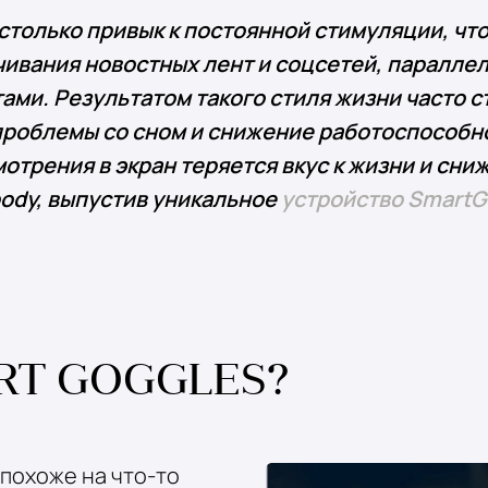
столько привык к постоянной стимуляции, чт
чивания новостных лент и соцсетей, параллел
ми. Результатом такого стиля жизни часто с
 проблемы со сном и снижение работоспособно
отрения в экран теряется вкус к жизни и сниж
ody, выпустив уникальное
устройство SmartG
RT GOGGLES?
похоже на что-то