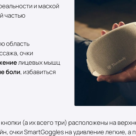
реальности и маской
ей частью
ую область
ссажа, очки
жение
лицевых мышц
е боли
, избавиться
 кнопки (а их всего три) расположены на верхн
, очки SmartGoggles на удивление легкие, а 