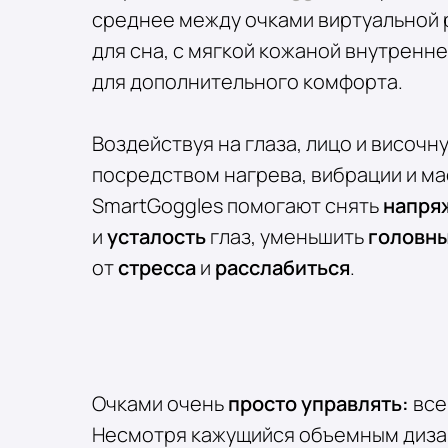
среднее между очками виртуальной 
для сна, с мягкой кожаной внутренн
для дополнительного комфорта.
Воздействуя на глаза, лицо и височн
посредством нагрева, вибрации и ма
SmartGoggles помогают снять
напря
и
усталость
глаз, уменьшить
головны
от
стресса
и
расслабиться
.
Очками очень
просто управлять:
все
Несмотря кажущийся объемным дизайн